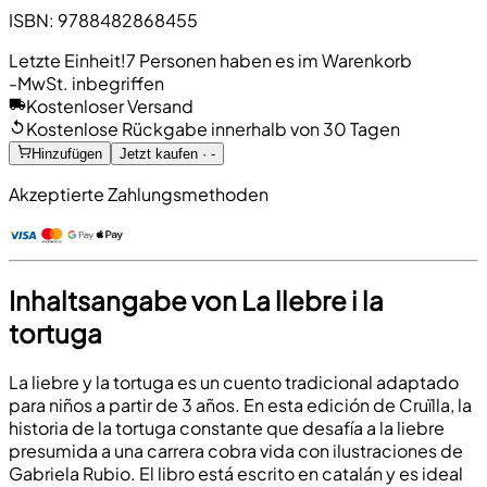
ISBN
:
9788482868455
Letzte Einheit!
7 Personen haben es im Warenkorb
-
MwSt. inbegriffen
Kostenloser Versand
Kostenlose Rückgabe innerhalb von 30 Tagen
Hinzufügen
Jetzt kaufen · -
Akzeptierte Zahlungsmethoden
Inhaltsangabe von La llebre i la
tortuga
La liebre y la tortuga es un cuento tradicional adaptado
para niños a partir de 3 años. En esta edición de Cruïlla, la
historia de la tortuga constante que desafía a la liebre
presumida a una carrera cobra vida con ilustraciones de
Gabriela Rubio. El libro está escrito en catalán y es ideal