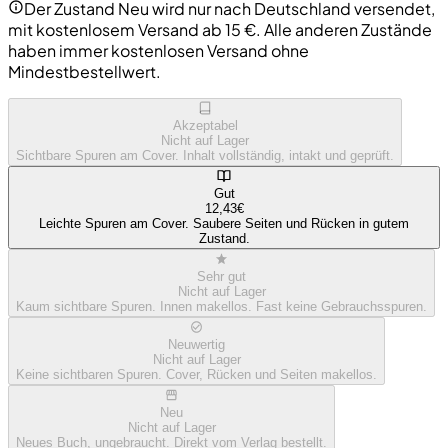
Der Zustand Neu wird nur nach Deutschland versendet,
mit kostenlosem Versand ab 15 €. Alle anderen Zustände
haben immer kostenlosen Versand ohne
Mindestbestellwert.
Akzeptabel
Nicht auf Lager
Sichtbare Spuren am Cover. Inhalt vollständig, intakt und geprüft.
Gut
12,43€
Leichte Spuren am Cover. Saubere Seiten und Rücken in gutem
Zustand.
Sehr gut
Nicht auf Lager
Kaum sichtbare Spuren. Innen makellos. Fast keine Gebrauchsspuren.
Neuwertig
Nicht auf Lager
Keine sichtbaren Spuren. Cover, Rücken und Seiten makellos.
Neu
Nicht auf Lager
Neues Buch, ungebraucht. Direkt vom Verlag bestellt.