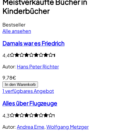
Meistverkaufte Bücher in
Kinderbücher
Bestseller
Alle ansehen
Damals war es Friedrich
4,4
Autor
:
Hans Peter Richter
9,78€
In den Warenkorb
1 verfügbares Angebot
Alles über Flugzeuge
4,3
Autor
:
Andrea Erne
,
Wolfgang Metzger