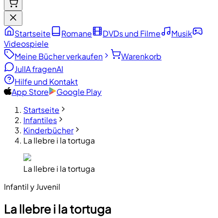
Startseite
Romane
DVDs und Filme
Musik
Videospiele
Meine Bücher verkaufen
Warenkorb
JulIA fragen
AI
Hilfe und Kontakt
App Store
Google Play
Startseite
Infantiles
Kinderbücher
La llebre i la tortuga
La llebre i la tortuga
Infantil y Juvenil
La llebre i la tortuga