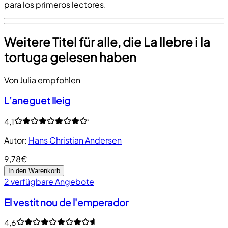
para los primeros lectores.
Weitere Titel für alle, die La llebre i la
tortuga gelesen haben
Von Julia empfohlen
L’aneguet lleig
4,1
Autor
:
Hans Christian Andersen
9,78€
In den Warenkorb
2 verfügbare Angebote
El vestit nou de l'emperador
4,6