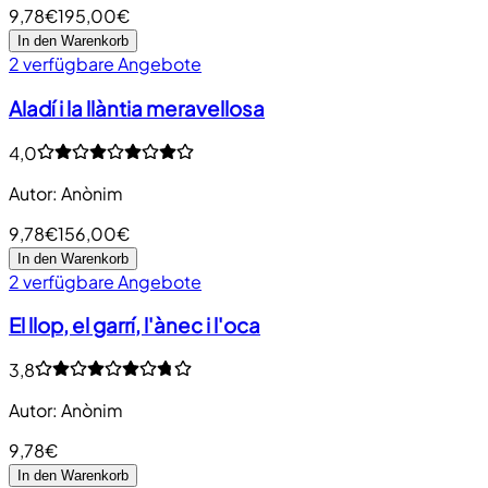
9,78€
195,00€
In den Warenkorb
2 verfügbare Angebote
Aladí i la llàntia meravellosa
4,0
Autor
:
Anònim
9,78€
156,00€
In den Warenkorb
2 verfügbare Angebote
El llop, el garrí, l'ànec i l'oca
3,8
Autor
:
Anònim
9,78€
In den Warenkorb