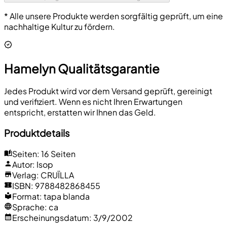
* Alle unsere Produkte werden sorgfältig geprüft, um eine
nachhaltige Kultur zu fördern.
Hamelyn Qualitätsgarantie
Jedes Produkt wird vor dem Versand geprüft, gereinigt
und verifiziert. Wenn es nicht Ihren Erwartungen
entspricht, erstatten wir Ihnen das Geld.
Produktdetails
Seiten
:
16 Seiten
Autor
:
Isop
Verlag
:
CRUÏLLA
ISBN
:
9788482868455
Format
:
tapa blanda
Sprache
:
ca
Erscheinungsdatum
:
3/9/2002