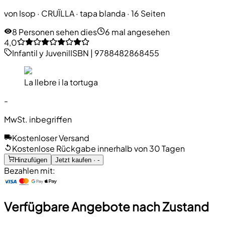
von
Isop
·
CRUÏLLA
· tapa blanda
· 16 Seiten
8 Personen sehen dies
6 mal angesehen
4,0
Infantil y Juvenil
ISBN
|
9788482868455
La llebre i la tortuga
-
MwSt. inbegriffen
Kostenloser Versand
Kostenlose Rückgabe innerhalb von 30 Tagen
Hinzufügen
Jetzt kaufen · -
Bezahlen mit:
Verfügbare Angebote nach Zustand