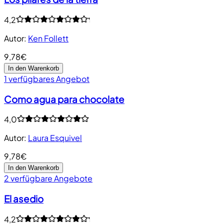
4,2
Autor
:
Ken Follett
9,78€
In den Warenkorb
1 verfügbares Angebot
Como agua para chocolate
4,0
Autor
:
Laura Esquivel
9,78€
In den Warenkorb
2 verfügbare Angebote
El asedio
4,2