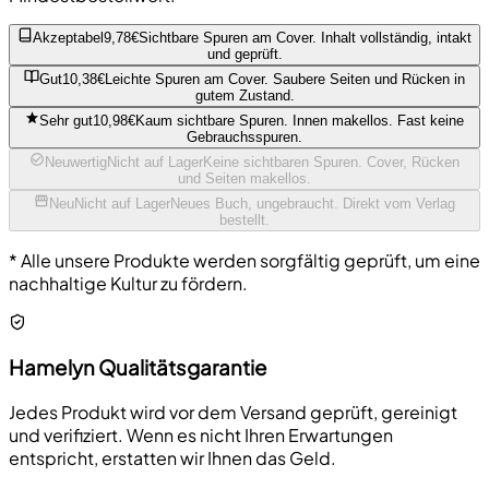
Akzeptabel
9,78€
Sichtbare Spuren am Cover. Inhalt vollständig, intakt
und geprüft.
Gut
10,38€
Leichte Spuren am Cover. Saubere Seiten und Rücken in
gutem Zustand.
Sehr gut
10,98€
Kaum sichtbare Spuren. Innen makellos. Fast keine
Gebrauchsspuren.
Neuwertig
Nicht auf Lager
Keine sichtbaren Spuren. Cover, Rücken
und Seiten makellos.
Neu
Nicht auf Lager
Neues Buch, ungebraucht. Direkt vom Verlag
bestellt.
* Alle unsere Produkte werden sorgfältig geprüft, um eine
nachhaltige Kultur zu fördern.
Hamelyn Qualitätsgarantie
Jedes Produkt wird vor dem Versand geprüft, gereinigt
und verifiziert. Wenn es nicht Ihren Erwartungen
entspricht, erstatten wir Ihnen das Geld.