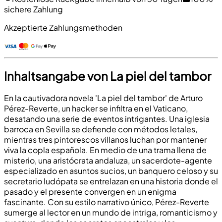
sichere Zahlung
Akzeptierte Zahlungsmethoden
Inhaltsangabe von La piel del tambor
En la cautivadora novela 'La piel del tambor' de Arturo
Pérez-Reverte, un hacker se infiltra en el Vaticano,
desatando una serie de eventos intrigantes. Una iglesia
barroca en Sevilla se defiende con métodos letales,
mientras tres pintorescos villanos luchan por mantener
viva la copla española. En medio de una trama llena de
misterio, una aristócrata andaluza, un sacerdote-agente
especializado en asuntos sucios, un banquero celoso y su
secretario ludópata se entrelazan en una historia donde el
pasado y el presente convergen en un enigma
fascinante. Con su estilo narrativo único, Pérez-Reverte
sumerge al lector en un mundo de intriga, romanticismo y