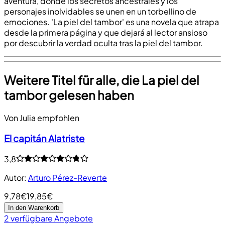
aventura, donde los secretos ancestrales y los
personajes inolvidables se unen en un torbellino de
emociones. 'La piel del tambor' es una novela que atrapa
desde la primera página y que dejará al lector ansioso
por descubrir la verdad oculta tras la piel del tambor.
Weitere Titel für alle, die La piel del
tambor gelesen haben
Von Julia empfohlen
El capitán Alatriste
3,8
Autor
:
Arturo Pérez-Reverte
9,78€
19,85€
In den Warenkorb
2 verfügbare Angebote