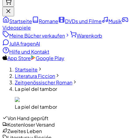
Startseite
Romane
DVDs und Filme
Musik
Videospiele
Meine Bücher verkaufen
Warenkorb
JulIA fragen
AI
Hilfe und Kontakt
App Store
Google Play
Startseite
Literatura Ficcion
Zeitgenössischer Roman
La piel del tambor
La piel del tambor
Von Hand geprüft
Kostenloser Versand
Zweites Leben
Literatura y Ficción