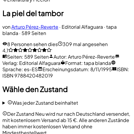
La piel del tambor
von
Arturo Pérez-Reverte
·
Editorial Alfaguara
· tapa
blanda
· 589 Seiten
8 Personen sehen dies
309 mal angesehen
4,1
Seiten
:
589 Seiten
Autor
:
Arturo Pérez-Reverte
Verlag
:
Editorial Alfaguara
Format
:
tapa blanda
Sprache
:
es-ES
Erscheinungsdatum
:
8/11/1995
ISBN
:
ISBN 9788420482019
Wähle den Zustand
Was jeder Zustand beinhaltet
Der Zustand Neu wird nur nach Deutschland versendet,
mit kostenlosem Versand ab 15 €. Alle anderen Zustände
haben immer kostenlosen Versand ohne
Mindestbestellwert.